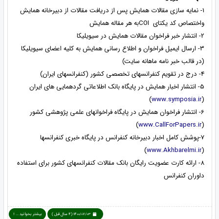
1- نمایه سازی مقالات همایش پس از دریافت مقالات از دبیرخانه همایش
واختصاص کد یکتای COIبه هر مقاله همایش
2- انتشار خبر فراخوان مقالات همایش در سیویلیکا
3- ارسال ایمیل فراخوان و اطلاع رسانی همایش به کلیه اعضای سیویلیکا
(در قالب خبر نامه ماهانه سایت)
4- درج در تقویم کنفرانسهای تخصصی کشور (کنفرانسهای ایران)
5- انتشار اخبار همایش در پایگاه بانک اطلاعاتی گردهمایی های ایران
)
www.symposia.ir
(
6- انتشار فراخوان همایش در پایگاه فراخوانهای علمی پژوهشی کشور
)
www.CallForPapers.ir
(
7-پوشش کامل اخبار دبیرخانه کنفرانس در پایگاه خبری کنفرانسها
)
www.Akhbarelmi.ir
(
8- ارائه کارت عضویت رایگان بانک مقالات کنفرانسهای کشور برای استفاده
داوران کنفرانس
1400/07/03 (4 سال قبل )
بیشتر بخوانید ... !