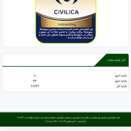
آمار بازدید سایت
بازدید امروز
10
بازدید دیروز
124
بازدید کل
301,629
تمام حقوق مادی و معنوی برای همایش بین المللی ایده های نوین در معماری، شهرسازی، جغرافیا و محیط زیست پایدار محفوظ است. © ۱۴۰۵
طراح سایت :
آسان همایش
© ۱۴۰۵ - 1392 نسخه 9.11