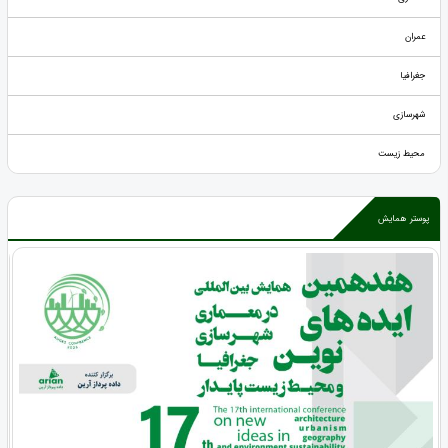
عمران
جغرافیا
شهرسازی
محیط زیست
پوستر همایش