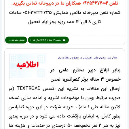
تلفن 09354676004 همکاران ما در دبیرخانه تماس بگیرید.
شماره تلفن دبیرخانه دائمی همایش: 38234735-051 ساعات
کاری 8 الی 14 همه روزه بجز ایام تعطیل
جمعه 30 خرداد 1404 (1 سال قبل )
بیشتر بخوانید ... !
ابلاغ دبیر محترم علمی همایش در خصوص مقالات برتر
بنابر ابلاغ دبیر محترم علمی در
خصوص 3 مقاله برتر کنفرانس
، ضمن
ارسال این مقالات به نشریه اپن اکسس TEXTROAD (در
صورت مرتبط بودن با موضوعات نشریه و اماده سازی نسخه
لاتین مقاله طی 1 ماه) ، هزینه شرکت در این دوره کنفرانس
بطور کامل به ایشان بازگشت داده می شود و در دوره بعدی
نیز به هر 3 نفر تخفیخف 50 درصدی در خدمات و هزینه ها