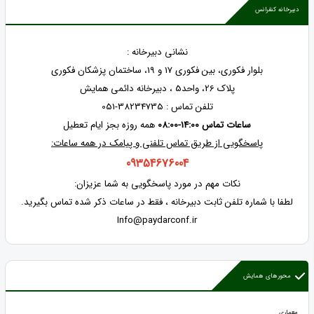
دبیرخانه کنفرانس
نشانی دبیرخانه :
بلوار فکوری، بین فکوری 17 و 19، ساختمان پزشکان فکوری
پلاک 26، واحد5 ، دبیرخانه دائمی همایش
تلفن تماس : 38234735-051
ساعات تماس 14:00-08:00
همه روزه بجز ایام تعطیل
پاسخگویی از طریق تماس تلفنی و پیامک در همه ساعات:
09354676004
نکات مهم در مورد پاسخگویی به شما عزیزان:
لطفا با شماره تلفن ثابت دبیرخانه ، فقط در ساعات ذکر شده تماس بگیرید.
Info@paydarconf.ir
محورهای همایش
معماری