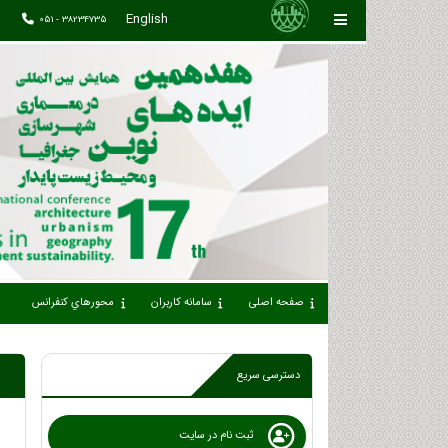
English
051 - 38234735
صفحه اصلی
سامانه کاربران
محورهاي كنفرانس
دسترسی سریع
ثبت نام در سایت