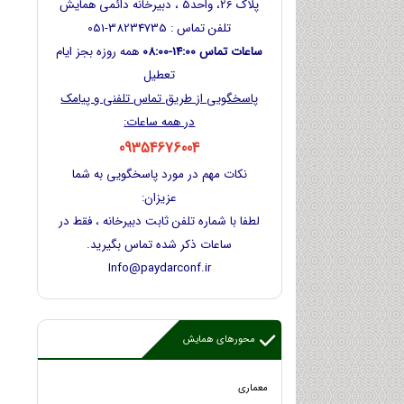
پلاک 26، واحد5 ، دبیرخانه دائمی همایش
تلفن تماس : 38234735-051
ساعات تماس 14:00-08:00
همه روزه بجز ایام
تعطیل
پاسخگویی از طریق تماس تلفنی و پیامک
در همه ساعات:
09354676004
نکات مهم در مورد پاسخگویی به شما
عزیزان:
لطفا با شماره تلفن ثابت دبیرخانه ، فقط در
ساعات ذکر شده تماس بگیرید.
Info@paydarconf.ir
محورهای همایش
معماری