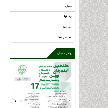
عمران
جغرافیا
شهرسازی
محیط زیست
پوستر همایش
›
‹