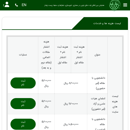
EN
همایش بین المللی ایده های نوین در معماری، شهرسازی، جغرافیا و محیط زیست پایدار
لیست هزینه ها و خدمات
هزینه
هزینه ثبت
هزینه ثبت
انتشار
نام +
نام +
مقالات
عنوان
عملیات
انتشار
انتشار
اضافی
مقاله اول
مقاله اول
(مقاله دوم
و به بعد)
دانشجویی با
5,200,000
ثبت
مقاله (غیر
8,200,000 ریال
نام
ریال
حضوری)
لیست
اعضای هیات
5,200,000
هزینه
ثبت
علمی و آزاد
9,200,000 ریال
نام
ریال
های
(غیر حضوری)
سایت
دانشجویی با
5,200,000
ثبت
مقاله
10,500,000 ریال
نام
ریال
(حضوری)