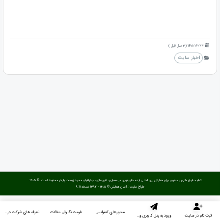
1401/06/23 (3 سال قبل )
اخبار سایت
تمام حقوق مادی و معنوی برای همایش بین المللی ایده های نوین در معماری، شهرسازی، جغرافیا و محیط زیست پایدار محفوظ است. © ۱۴۰۵
طراح سایت :
آسان همایش
© ۱۴۰۵ - 1392 نسخه 9.11
محورهای کنفرانس
فرمت نگارش مقالات
تعرفه های شرکت در همایش
ثبت نام در سایت
ورود به پنل کاربری و ارسال مقاله جدید